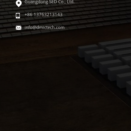
Guangdong SED Co., Ltd.
+86 13763213143
info@dmictech.com