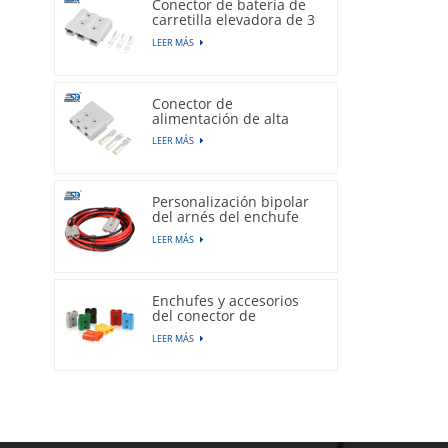
Conector de batería de
carretilla elevadora de 3
polos, 50A, 600V,
LEER MÁS
enchufe gris
Conector de
alimentación de alta
corriente de la carretilla
LEER MÁS
elevadora eléctrica
tripolar 175A 600V
Personalización bipolar
del arnés del enchufe
del conector de la
LEER MÁS
batería del vehículo
eléctrico de 50A 600V
Enchufes y accesorios
del conector de
alimentación de batería
LEER MÁS
de litio