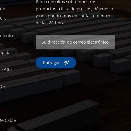
Para consultas sobre nuestros
ión
productos o lista de precios, déjenoslo
y nos pondremos en contacto dentro
Para
de las 24 horas.
miento
ápida
Entregar
e Alta
 De
De Cable