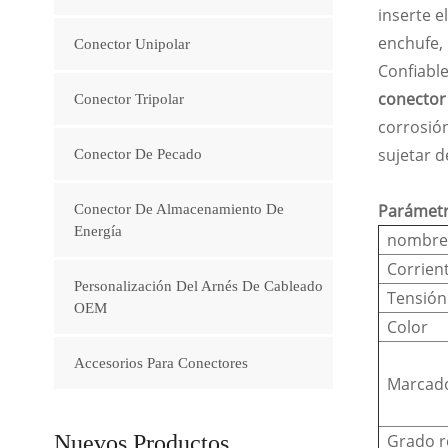
inserte e
enchufe,
Conector Unipolar
Confiabl
conector
Conector Tripolar
corrosión
sujetar d
Conector De Pecado
Parámetr
Conector De Almacenamiento De
Energía
nombre 
Corrien
Personalización Del Arnés De Cableado
Tensión
OEM
Color
Accesorios Para Conectores
Marcado
Nuevos Productos
Grado r