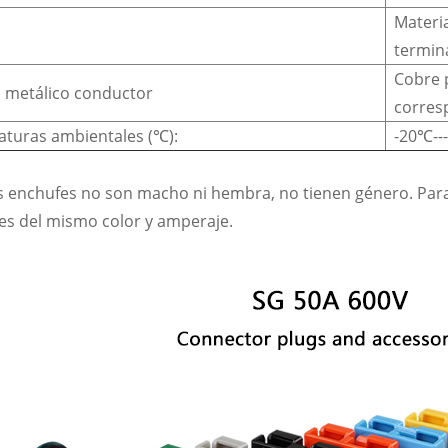
Materia
l
termin
Cobre p
l metálico conductor
corres
turas ambientales (℃):
-20℃--
s enchufes no son macho ni hembra, no tienen género. Pa
es del mismo color y amperaje.