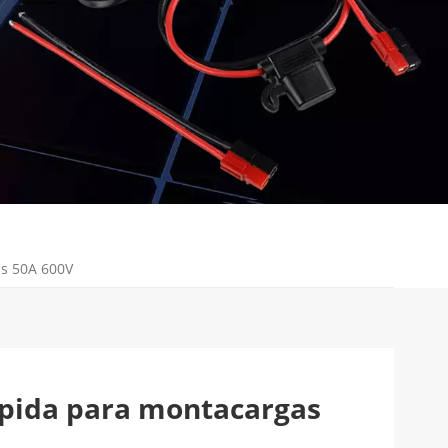
as 50A 600V
ápida para montacargas