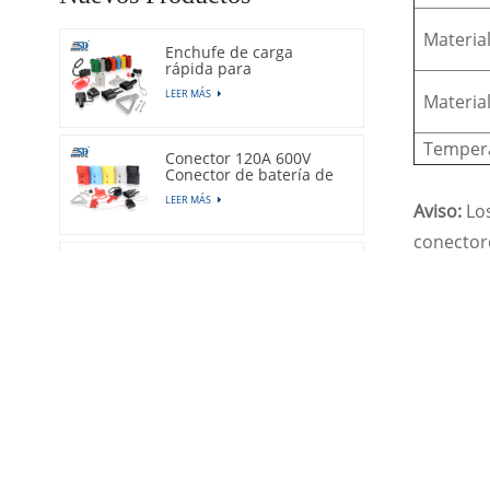
Materia
Enchufe de carga
rápida para
montacargas 50A 600V
LEER MÁS
Materia
Tempera
Conector 120A 600V
Conector de batería de
2 pines
LEER MÁS
Aviso:
Lo
conector
Conector de batería de
carretilla elevadora
175A 600V
LEER MÁS
Conector de batería
rápido de alimentación
350A 600V
LEER MÁS
Conector de batería de