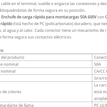
l cable en el terminal, suelde o engarce las conexiones y desl
 bloqueándolas de forma segura en su posición.
e
Enchufe de carga rápida para montacargas 50A 600V
con
 rápido
Está hecho de PC (policarbonato) duradero, que tiene
, al agua y al calor. Cada conector tiene un mecanismo de 
e forma segura sus contactos eléctricos.
o:
del producto
Conect
te nominal
50A
 nominal
CA/CC 
Gris/r
La car
 de colores
está ma
acoplam
etardante de llama
PC UL9