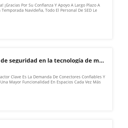
a! ¡Gracias Por Su Confianza Y Apoyo A Largo Plazo A
a Temporada Navideña, Todo El Personal De SED Le
nes A Usted Y A Su Familia, ¡y Le Desea Unas Felices
 Apoyo Al Soporte Y La...
Avances y tendencias de seguridad en la tecnología de mazos de conectores para vehículos eléctricos de nueva energía
Factor Clave Es La Demanda De Conectores Confiables Y
Una Mayor Funcionalidad En Espacios Cada Vez Más
icemos En Las Tendencias En Arneses De Conectores
evas Energías. Dado Qu...