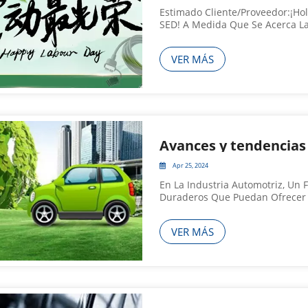
Estimado Cliente/proveedor:¡Hol
SED! A Medida Que Se Acerca L
Envía Sus Más Sinceras Bendicio
Fiestas! Gracias Por Su Continuo
VER MÁS
Apr 25, 2024
En La Industria Automotriz, Un 
Duraderos Que Puedan Ofrecer 
Compactos Y Livianos. Profund
Para Vehículos Eléctricos De Nu
VER MÁS