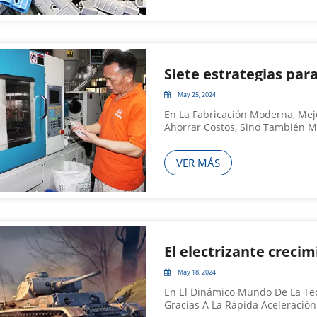
May 25, 2024
En La Fabricación Moderna, Mejo
Ahorrar Costos, Sino También M
El Mercado. Este Artículo Explo
Productos De Enchufe SED Desde 
VER MÁS
May 18, 2024
En El Dinámico Mundo De La Tec
Gracias A La Rápida Aceleración