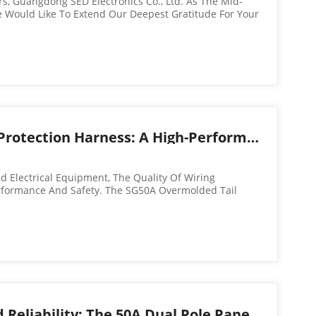
s, Guangdong SED Electronics Co., Ltd. As The Mid-
 Would Like To Extend Our Deepest Gratitude For Your
 Our Company. It Is Through Your Unwavering
o Grow And Improve. On Behalf Of...
50A Overmolded Tail Protection Harness: A High-Performance Solution for Reliable Electrical Connections
d Electrical Equipment, The Quality Of Wiring
erformance And Safety. The SG50A Overmolded Tail
s A High-Performance Electrical Connector, Widely
 High Reliability. With Superio...
Unleashing Power and Reliability: The 50A Dual Pole Panel Connector for Industrial SEDlications