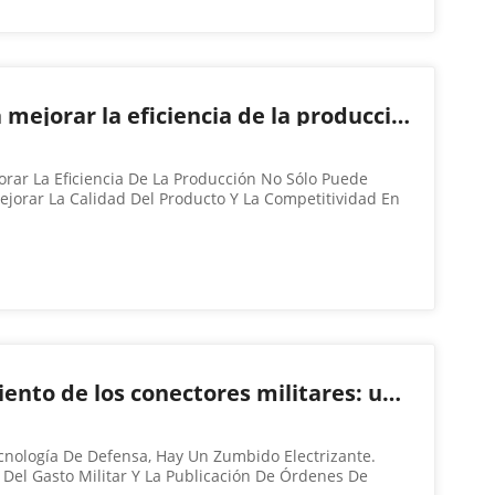
Siete estrategias para mejorar la eficiencia de la producción de tapones SED
rar La Eficiencia De La Producción No Sólo Puede
ejorar La Calidad Del Producto Y La Competitividad En
rará Cómo Mejorar La Eficiencia De Producción De Los
Siete Aspectos. ...
El electrizante crecimiento de los conectores militares: una inmersión divertida en el futuro
nología De Defensa, Hay Un Zumbido Electrizante.
 Del Gasto Militar Y La Publicación De Órdenes De