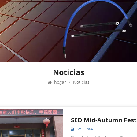
Noticias
hogar
/
Noticias
SED Mid-Autumn Festi
Sep 15, 2024