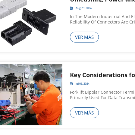
Aug 29, 2024
In The Modern Industrial And E
Reliability Of Connectors Are Cr
Devices. Guangdong Shengendi E
And Technological Expertise, Has
VER MÁS
Jul 03, 2024
Forklift Bipolar Connector Termi
Primarily Used For Data Transm
Terminals, It’s Essential To Ens
The Equipment In Use. Incompat
VER MÁS