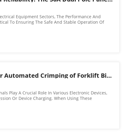
lectrical Equipment Sectors, The Performance And
itical To Ensuring The Safe And Stable Operation Of
lectronics Co., Ltd., Drawing On Years Of Experience
 Introduced A Highly R...
Key Considerations for Automated Crimping of Forklift Bipolar Connector Terminals
nals Play A Crucial Role In Various Electronic Devices,
ission Or Device Charging. When Using These
ure That The Connectors Are Specifically Designed For
ible Terminals C...