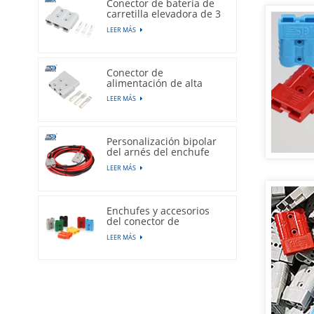
Conector de batería de
carretilla elevadora de 3
polos, 50A, 600V,
LEER MÁS
enchufe gris
Conector de
alimentación de alta
corriente de la carretilla
LEER MÁS
elevadora eléctrica
tripolar 175A 600V
Personalización bipolar
del arnés del enchufe
del conector de la
LEER MÁS
batería del vehículo
eléctrico de 50A 600V
Enchufes y accesorios
del conector de
alimentación de batería
LEER MÁS
de litio