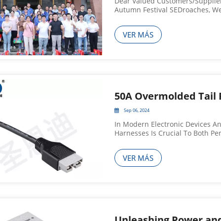
Dear Valued Customers/Supplier
Autumn Festival SEDroaches, We
Continued Support And Trust In
Partnership That We Continue T
VER MÁS
Sep 06, 2024
In Modern Electronic Devices An
Harnesses Is Crucial To Both P
Protection Harness Stands Out A
Used In SEDlications That Demand
VER MÁS