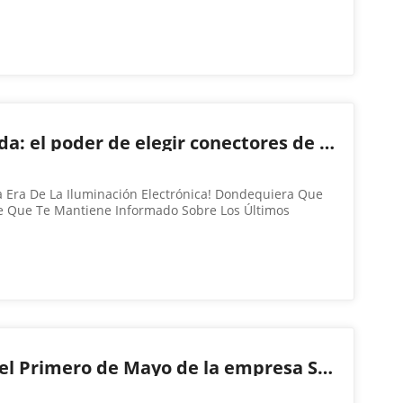
itares, La Demanda De Productos Militares Se Encamina
 Medida Que Avanza Rápidame...
Sabiduría desconectada: el poder de elegir conectores de calidad para sus mazos de cables
 La Era De La Iluminación Electrónica! Dondequiera Que
nte Que Te Mantiene Informado Sobre Los Últimos
incones Del Mundo. Pero, ¿alguna Vez Te Has Parado A
 Estas Maravillas Elec...
Aviso de vacaciones del Primero de Mayo de la empresa SED