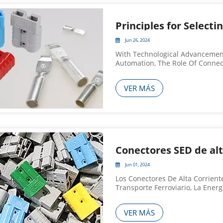
Principles for Select
Jun 26, 2024
With Technological Advancement
Automation, The Role Of Conne
Ensuring The Proper Functioni
Integral Not Only For Current Tr
VER MÁS
Jun 01, 2024
Los Conectores De Alta Corrien
Transporte Ferroviario, La Energ
Maquinaria Pesada. Recientemen
Otros Sectores Industriales, Co
VER MÁS