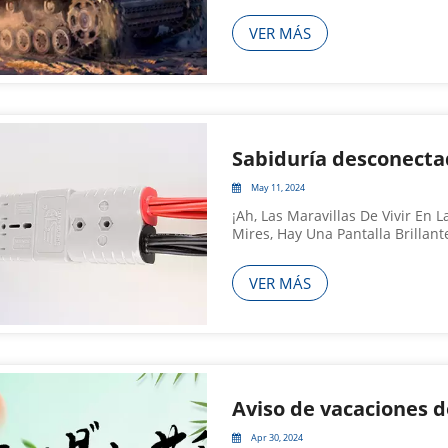
Reformas Posteriores A Las Mil
A Un Crecimiento Constante. A
VER MÁS
May 11, 2024
¡Ah, Las Maravillas De Vivir En
Mires, Hay Una Pantalla Brilla
Acontecimientos En Todos Los R
Pensar En Qué Es Lo Que Mueve A
VER MÁS
Apr 30, 2024