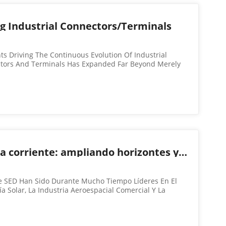
ing Industrial Connectors/Terminals
s Driving The Continuous Evolution Of Industrial
ctors And Terminals Has Expanded Far Beyond Merely
ng Of Machinery. Nowadays, These Connectors Are
ansmission But Also For Signal T...
Conectores SED de alta corriente: ampliando horizontes y logrando la excelencia
te SED Han Sido Durante Mucho Tiempo Líderes En El
ía Solar, La Industria Aeroespacial Comercial Y La
te, También Han Logrado Avances Significativos En
mo El Almacenamiento De E...