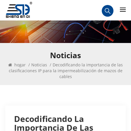
Noticias
hogar
/
Noticias
/
Decodificando la importancia de las
clasificaciones IP para la impermeabilización de mazos de
cables
Decodificando La
Importancia De Las