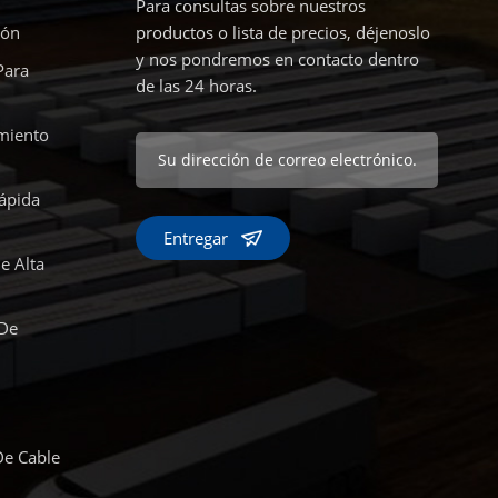
Para consultas sobre nuestros
ión
productos o lista de precios, déjenoslo
y nos pondremos en contacto dentro
Para
de las 24 horas.
miento
ápida
Entregar
e Alta
 De
De Cable