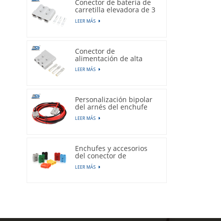
Conector de batería de
carretilla elevadora de 3
polos, 50A, 600V,
LEER MÁS
enchufe gris
Conector de
alimentación de alta
corriente de la carretilla
LEER MÁS
elevadora eléctrica
tripolar 175A 600V
Personalización bipolar
del arnés del enchufe
del conector de la
LEER MÁS
batería del vehículo
eléctrico de 50A 600V
Enchufes y accesorios
del conector de
alimentación de batería
LEER MÁS
de litio