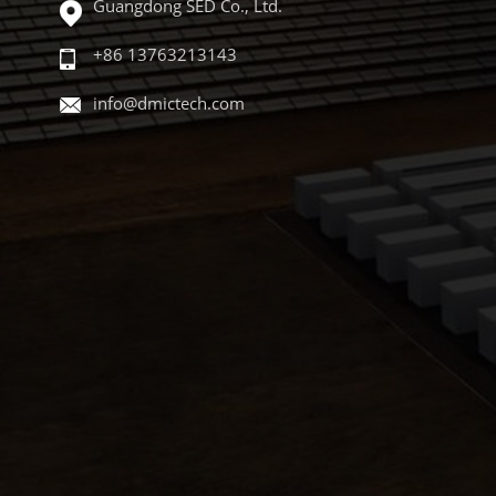
Guangdong SED Co., Ltd.
+86 13763213143
info@dmictech.com