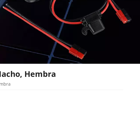
 Macho, Hembra
embra