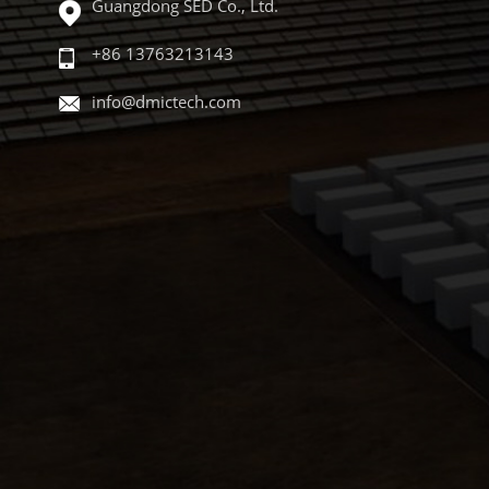
Guangdong SED Co., Ltd.
+86 13763213143
info@dmictech.com