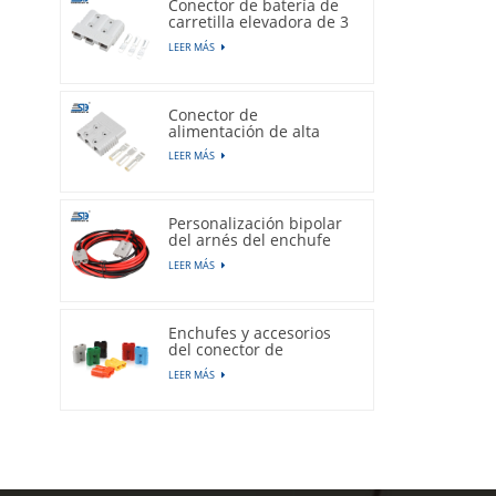
Conector de batería de
carretilla elevadora de 3
polos, 50A, 600V,
LEER MÁS
enchufe gris
Conector de
alimentación de alta
corriente de la carretilla
LEER MÁS
elevadora eléctrica
tripolar 175A 600V
Personalización bipolar
del arnés del enchufe
del conector de la
LEER MÁS
batería del vehículo
eléctrico de 50A 600V
Enchufes y accesorios
del conector de
alimentación de batería
LEER MÁS
de litio