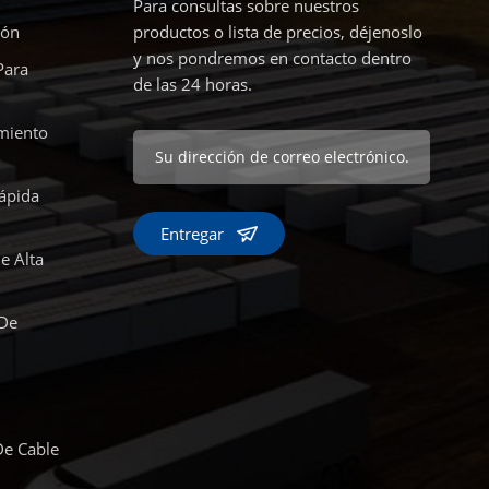
Para consultas sobre nuestros
ión
productos o lista de precios, déjenoslo
y nos pondremos en contacto dentro
Para
de las 24 horas.
miento
ápida
Entregar
e Alta
 De
De Cable