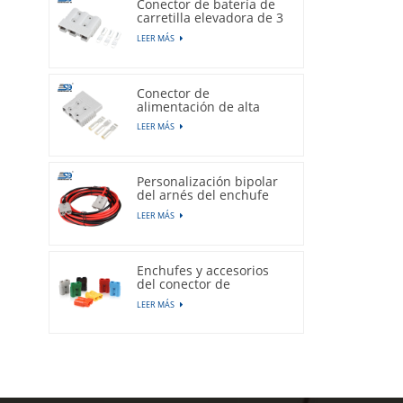
Conector de batería de
carretilla elevadora de 3
polos, 50A, 600V,
LEER MÁS
enchufe gris
Conector de
alimentación de alta
corriente de la carretilla
LEER MÁS
elevadora eléctrica
tripolar 175A 600V
Personalización bipolar
del arnés del enchufe
del conector de la
LEER MÁS
batería del vehículo
eléctrico de 50A 600V
Enchufes y accesorios
del conector de
alimentación de batería
LEER MÁS
de litio