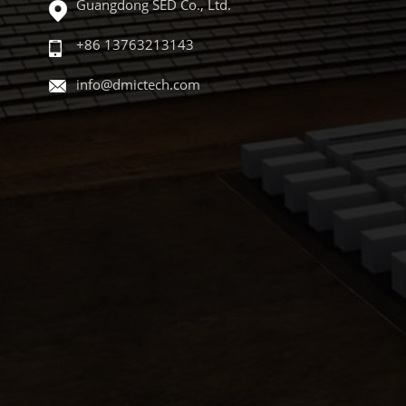
Guangdong SED Co., Ltd.
+86 13763213143
info@dmictech.com