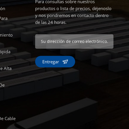
Para consultas sobre nuestros
ión
productos o lista de precios, déjenoslo
y nos pondremos en contacto dentro
Para
de las 24 horas.
miento
ápida
Entregar
e Alta
 De
De Cable