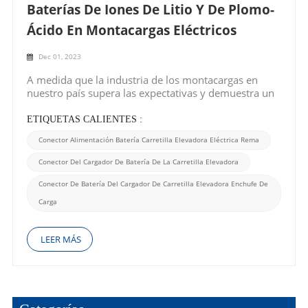
Baterías De Iones De Litio Y De Plomo-
Ácido En Montacargas Eléctricos
Dec 01, 2023
A medida que la industria de los montacargas en
nuestro país supera las expectativas y demuestra un
desempeño sobresaliente en diversos productos y en
los mercados nacionales e internacionales, el
ETIQUETAS CALIENTES :
aumento de los montacargas eléctricos es
Conector Alimentación Batería Carretilla Elevadora Eléctrica Rema
notablemente significativo. En medio de los desafíos
planteado...
Conector Del Cargador De Batería De La Carretilla Elevadora
Conector De Batería Del Cargador De Carretilla Elevadora Enchufe De
Carga
LEER MÁS