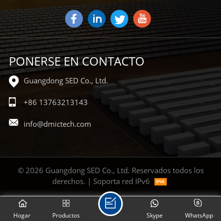
PONERSE EN CONTACTO
Guangdong SED Co., Ltd.
+86 13763213143
info@dmictech.com
© 2026 Guangdong SED Co., Ltd. Reservados todos los
derechos. | Soporta red IPv6
Hogar
Productos
Skype
WhatsApp