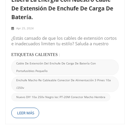
De Extensión De Enchufe De Carga De
Batería.
Apr 25, 2024
¿Estás cansado de que los cables de extensión cortos
e inadecuados limiten tu estilo? Saluda a nuestro
¡Cable de extensión del enchufe de carga de batería
con un pequeño portafusibles! No es un cable
ETIQUETAS CALIENTES :
cualquiera: es su boleto hacia la comodidad, la
Cable De Extensión Del Enchufe De Carga De Batería Con
seguridad y la energía ininterrumpida para todas
sus...
Portafusibles Pequeño
Enchufe Macho Re Cableable Conector De Alimentación 3 Pines 10a
/250v
Nuevo DIY 10a 250v Negro Iec PT-20M Conector Macho Hembra
LEER MÁS