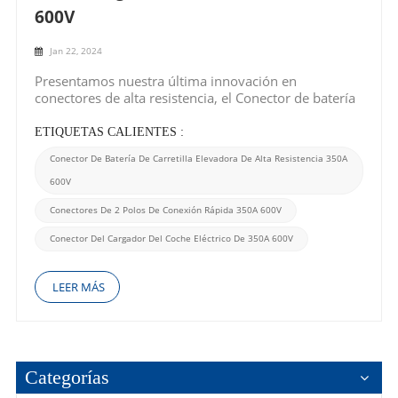
600V
Jan 22, 2024
Presentamos nuestra última innovación en
conectores de alta resistencia, el Conector de batería
de carretilla elevadora de alta resistencia 350A 600V.
Diseñado para cumplir con los exigentes requisitos
ETIQUETAS CALIENTES :
de diversas industrias, este conector es una potencia
Conector De Batería De Carretilla Elevadora De Alta Resistencia 350A
que garantiza conexiones de alimentación con...
600V
Conectores De 2 Polos De Conexión Rápida 350A 600V
Conector Del Cargador Del Coche Eléctrico De 350A 600V
LEER MÁS
Categorías